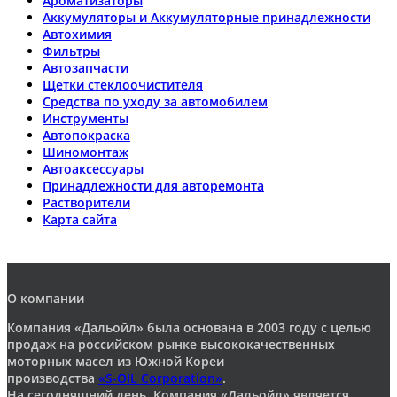
Ароматизаторы
Аккумуляторы и Аккумуляторные принадлежности
Автохимия
Фильтры
Автозапчасти
Щетки стеклоочистителя
Средства по уходу за автомобилем
Инструменты
Автопокраска
Шиномонтаж
Автоаксессуары
Принадлежности для авторемонта
Растворители
Карта сайта
О компании
Компания «Дальойл» была основана в 2003 году с целью
продаж на российском рынке высококачественных
моторных масел из Южной Кореи
производства
«S-OIL Corporation»
.
На сегодняшний день, Компания «Дальойл» является