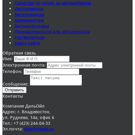
Средства по уходу за автомобилем
Инструменты
Автопокраска
Шиномонтаж
Автоаксессуары
Принадлежности для авторемонта
Растворители
Карта сайта
Обратная связь
Имя:
Электронная почта:
Телефон:
Сообщение:
Отправить
Контакты
Компания ДальОйл
Адрес: г. Владивосток,
ул. Руднева, 14а, офис 6
Тел.: +7 (423) 244-04-33
Эл.почта:
daloil@mail.ru