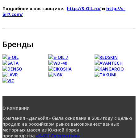
Подробнее о поставщике:
http://S-OIL.ru/
и
http://s-
oil7.com/
Бренды
О компании
Компания «Дальойл» была основана в 2003 году с целью
продаж на российском рынке высококачественных
моторных масел из Южной Кореи
производства
«S-OIL Corporation»
.