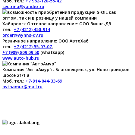
Моб. тел.:
+7 962-120-55-42
sed.rina@yandex.ru
Хабаровск
Оптовое направление:
ООО Виннс-ДВ
тел.:
+7 (4212) 450-914
order@wynns-dv.ru
Розничное направление:
ООО АвтоХаб
тел.:
+7 (4212) 55-07-07
,
+7 (909) 809 09 50
(whatsapp)
www.auto-hub.ru
Компания "АвтоАмур"
г. Благовещенск, ул. Новотроицкое
шоссе 21/1 а
Моб. тел.:
+7-914-044-33-69
avtoamur@mail.ru