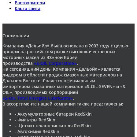
Растворители
Карта сайта
О компании
Компания «Дальойл» была основана в 2003 году с целью
продаж на российском рынке высококачественных
моторных масел из Южной Кореи
производства
«S-OIL Corporation»
.
На сегодняшний день, Компания «Дальойл» является
лидером в области продаж смазочных материалов на
Дальнем Востоке. Является официальным
импортером смазочных материалов «S-OIL SEVEN» и «S-
OIL», производимых корпорацией
«S-OIL Total Energies Lubricants»
.
В ассортименте нашей компании также представлены:
- Аккумуляторные батареи RedSkin
- Фильтры RedSkin
- Щетки стеклоочистителя RedSkin
- Автохимия RedSkin