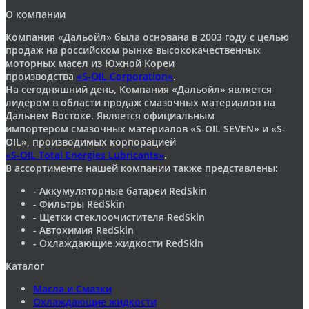
О компании
Компания «Дальойл» была основана в 2003 году с целью
продаж на российском рынке высококачественных
моторных масел из Южной Кореи
производства
«S-OIL Corporation»
.
На сегодняшний день, Компания «Дальойл» является
лидером в области продаж смазочных материалов на
Дальнем Востоке. Является официальным
импортером смазочных материалов «S-OIL SEVEN» и «S-
OIL», производимых корпорацией
«S-OIL Total Energies Lubricants»
.
В ассортименте нашей компании также представлены:
- Аккумуляторные батареи RedSkin
- Фильтры RedSkin
- Щетки стеклоочистителя RedSkin
- Автохимия RedSkin
- Охлаждающие жидкости RedSkin
Каталог
Масла и Смазки
Охлаждающие жидкости