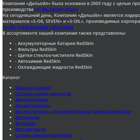
Компания «Дальойл» была основана в 2003 году с целью п
производства
«S-OIL Corporation»
.
На сегодняшний день, Компания «Дальойл» является лидер
материалов «S-OIL SEVEN» и «S-OIL», производимых корпор
«S-OIL Total Energies Lubricants»
.
В ассортименте нашей компании также представлены:
- Аккумуляторные батареи RedSkin
- Фильтры RedSkin
- Щетки стеклоочистителя RedSkin
- Автохимия RedSkin
- Охлаждающие жидкости RedSkin
Каталог
Масла и Смазки
Охлаждающие жидкости
Автоэлектрика
Ароматизаторы
Аккумуляторы и Аккумуляторные принадлежности
Автохимия
Фильтры
Автозапчасти
Щетки стеклоочистителя