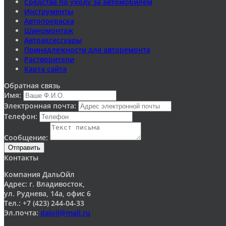
Средства по уходу за автомобилем
Инструменты
Автопокраска
Шиномонтаж
Автоаксессуары
Принадлежности для авторемонта
Растворители
Карта сайта
Обратная связь
Имя:
Электронная почта:
Телефон:
Сообщение:
Отправить
Контакты
Компания ДальОйл
Адрес: г. Владивосток,
ул. Руднева, 14а, офис 6
Тел.: +7 (423) 244-04-33
Эл.почта:
daloil@mail.ru