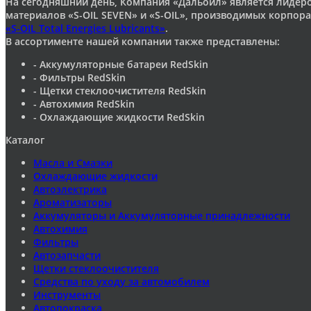
На сегодняшний день, Компания «Дальойл» является лидер
материалов «S-OIL SEVEN» и «S-OIL», производимых корпор
«S-OIL Total Energies Lubricants»
.
В ассортименте нашей компании также представлены:
- Аккумуляторные батареи RedSkin
- Фильтры RedSkin
- Щетки стеклоочистителя RedSkin
- Автохимия RedSkin
- Охлаждающие жидкости RedSkin
Каталог
Масла и Смазки
Охлаждающие жидкости
Автоэлектрика
Ароматизаторы
Аккумуляторы и Аккумуляторные принадлежности
Автохимия
Фильтры
Автозапчасти
Щетки стеклоочистителя
Средства по уходу за автомобилем
Инструменты
Автопокраска