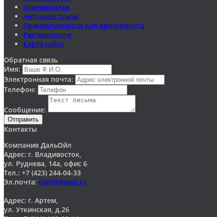
Шиномонтаж
Автоаксессуары
Принадлежности для авторемонта
Растворители
Карта сайта
Обратная связь
Имя:
Электронная почта:
Телефон:
Сообщение:
Отправить
Контакты
Компания ДальОйл
Адрес: г. Владивосток,
ул. Руднева, 14а, офис 6
Тел.: +7 (423) 244-04-33
Эл.почта:
daloil@mail.ru
Адрес: г. Артем,
ул. Уткинская, д.26