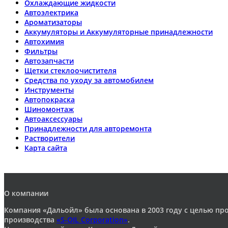
Охлаждающие жидкости
Автоэлектрика
Ароматизаторы
Аккумуляторы и Аккумуляторные принадлежности
Автохимия
Фильтры
Автозапчасти
Щетки стеклоочистителя
Средства по уходу за автомобилем
Инструменты
Автопокраска
Шиномонтаж
Автоаксессуары
Принадлежности для авторемонта
Растворители
Карта сайта
О компании
Компания «Дальойл» была основана в 2003 году с целью п
производства
«S-OIL Corporation»
.