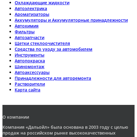
Охлаждающие жидкости
Автоэлектрика
Ароматизаторы
Аккумуляторы и Аккумуляторные принадлежности
Автохимия
Фильтры
Автозапчасти
Щетки стеклоочистителя
Средства по уходу за автомобилем
Инструменты
Автопокраска
Шиномонтаж
Автоаксессуары
Принадлежности для авторемонта
Растворители
Карта сайта
О компании
Компания «Дальойл» была основана в 2003 году с целью
продаж на российском рынке высококачественных