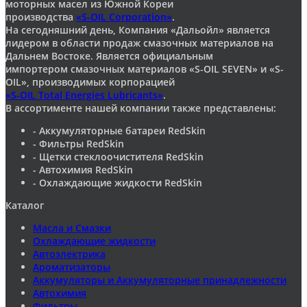
моторных масел из Южной Кореи
производства
«S-OIL Corporation»
.
На сегодняшний день, Компания «Дальойл» является
лидером в области продаж смазочных материалов на
Дальнем Востоке. Является официальным
импортером смазочных материалов «S-OIL SEVEN» и «S-
OIL», производимых корпорацией
«S-OIL Total Energies Lubricants»
.
В ассортименте нашей компании также представлены:
- Аккумуляторные батареи RedSkin
- Фильтры RedSkin
- Щетки стеклоочистителя RedSkin
- Автохимия RedSkin
- Охлаждающие жидкости RedSkin
Каталог
Масла и Смазки
Охлаждающие жидкости
Автоэлектрика
Ароматизаторы
Аккумуляторы и Аккумуляторные принадлежности
Автохимия
Фильтры