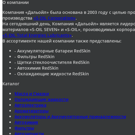
О компании
Компания «Дальойл» была основана в 2003 году с целью п
производства
«S-OIL Corporation»
.
На сегодняшний день, Компания «Дальойл» является лидер
материалов «S-OIL SEVEN» и «S-OIL», производимых корпор
«S-OIL Total Energies Lubricants»
.
В ассортименте нашей компании также представлены:
- Аккумуляторные батареи RedSkin
- Фильтры RedSkin
- Щетки стеклоочистителя RedSkin
- Автохимия RedSkin
- Охлаждающие жидкости RedSkin
Каталог
Масла и Смазки
Охлаждающие жидкости
Автоэлектрика
Ароматизаторы
Аккумуляторы и Аккумуляторные принадлежности
Автохимия
Фильтры
Автозапчасти