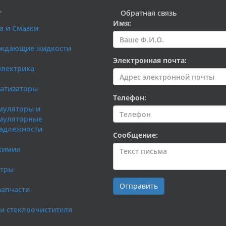
г
Обратная связь
Имя:
а и Смазки
ждающие жидкости
Электронная почта:
электрика
атизаторы
Телефон:
муляторы и
муляторные
адлежности
Сообщение:
химия
тры
Отправить
запчасти
и стеклоочистителя