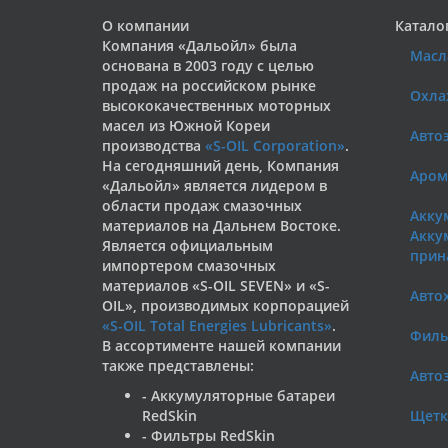
О компании
Катало
Компания «Дальойл» была
Масл
основана в 2003 году с целью
продаж на российском рынке
Охла
высококачественных моторных
масел из Южной Кореи
Авто
производства
«S-OIL Corporation»
.
На сегодняшний день, Компания
Аром
«Дальойл» является лидером в
области продаж смазочных
Акку
материалов на Дальнем Востоке.
Акку
Является официальным
прин
импортером смазочных
материалов «S-OIL SEVEN» и «S-
Авто
OIL», производимых корпорацией
«S-OIL Total Energies Lubricants»
.
Филь
В ассортименте нашей компании
также представлены:
Авто
- Аккумуляторные батареи
RedSkin
Щетк
- Фильтры RedSkin