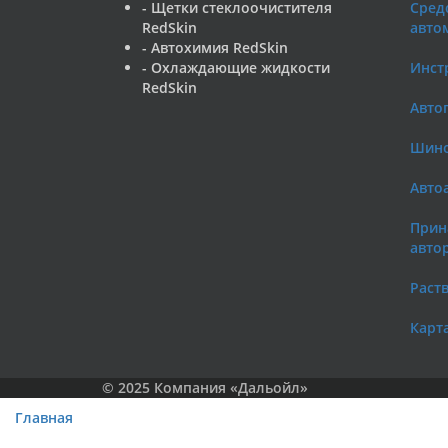
- Щетки стеклоочистителя
Средс
RedSkin
авто
- Автохимия RedSkin
- Охлаждающие жидкости
Инст
RedSkin
Авто
Шин
Авто
Прин
авто
Раст
Карта
© 2025 Компания «Дальойл»
Главная