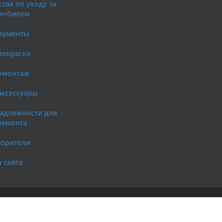
тва по уходу за
мобилем
рументы
покраска
омонтаж
аксессуары
адлежности для
ремонта
ворители
 сайта