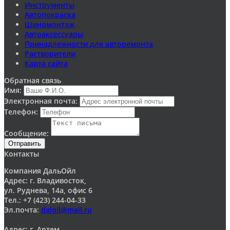
Инструменты
Автопокраска
Шиномонтаж
Автоаксессуары
Принадлежности для авторемонта
Растворители
Карта сайта
Обратная связь
Имя:
Электронная почта:
Телефон:
Сообщение:
Отправить
Контакты
Компания ДальОйл
Адрес: г. Владивосток,
ул. Руднева, 14а, офис 6
Тел.: +7 (423) 244-04-33
Эл.почта:
daloil@mail.ru
Адрес: г. Артем,