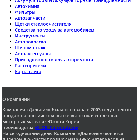
Аккумуляторы и Аккумуляторные принадлежности
Автохимия
Фильтры
Автозапчасти
Щетки стеклоочистителя
Средства по уходу за автомобилем
Инструменты
Автопокраска
Шиномонтаж
Автоаксессуары
Принадлежности для авторемонта
Растворители
Карта сайта
О компании
Компания «Дальойл» была основана в 2003 году с целью
продаж на российском рынке высококачественных
моторных масел из Южной Кореи
производства
«S-OIL Corporation»
.
На сегодняшний день, Компания «Дальойл» является
лидером в области продаж смазочных материалов на