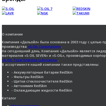
О компании
Компания «Дальойл» была основана в 2003 году с целью 
производства
«S-OIL Corporation»
.
На сегодняшний день, Компания «Дальойл» является лид
материалов «S-OIL SEVEN» и «S-OIL», производимых корпо
«S-OIL Total Energies Lubricants»
.
В ассортименте нашей компании также представлены:
- Аккумуляторные батареи RedSkin
- Фильтры RedSkin
- Щетки стеклоочистителя RedSkin
- Автохимия RedSkin
- Охлаждающие жидкости RedSkin
Каталог
Масла и Смазки